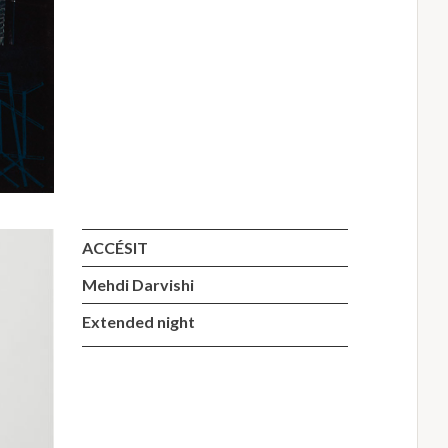
ACCÉSIT
Mehdi Darvishi
Extended night