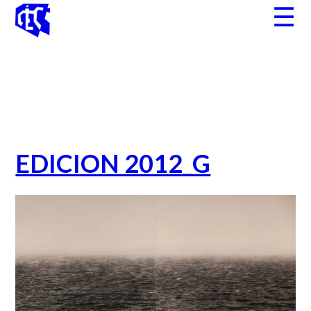
Skip
☰
to
content
EDICION 2012_G